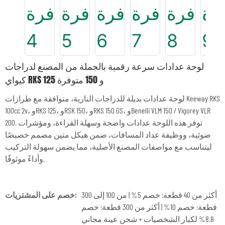
لوحة عدادات سرعة رقمية بالجملة من المصنع لدراجات
كيواي RKS 125 و 150 متوفرة
لوحة عدادات بديلة للدراجات النارية، متوافقة مع طرازات Keeway RKS
100cc 2v، وRKS 125، وRSK 150، وRKS 150 GS، وBenelli VLM 150 / Vigorey VLR
200. توفر هذه اللوحة عدادات واضحة وسهلة القراءة، ومؤشرات
ضوئية، ووظيفة عداد المسافات، ضمن هيكل متين مصمم خصيصًا
ليتناسب مع مواصفات المصنع الأصلية، مما يضمن سهولة التركيب
وأداءً موثوقًا.
أكثر من 40 قطعة: خصم 5% | من 100 إلى 300
خصم على المشتريات:
قطعة: خصم 10% | أكثر من 300 قطعة: خصم
8.8% لكبار الشخصيات + شحن عينة مجاني