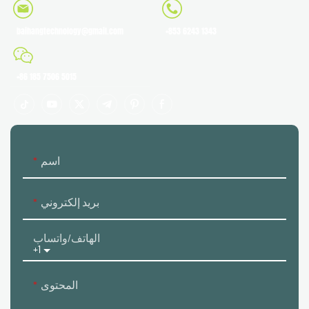
baihangtechnology@gmail.com
+853 6243 1343
+86 185 7506 5015
اسم
بريد إلكتروني
الهاتف/واتساب
+1
المحتوى