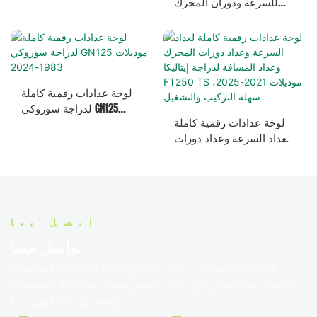
للسرعة ودوران المحرك
ياماها FZ16 بايسون FZS 150
للدراجات النارية EK Xpress
200 و EK Owen 150cc
لوحة عدادات رقمية كاملة
لدراجة سوزوكي GN125
لوحة عدادات رقمية كاملة
موديلات 1983-2024
لعداد السرعة وعداد دورات
المحرك وعداد المسافة
لدراجة إيتاليكا FT250 TS
موديلات 2021-2025، سهلة
التركيب والتشغيل
اتصل بنا
تواصل معنا
ما عليك سوى ترك بريدك الإلكتروني أو رقم هاتفك في نموذج
الاتصال حتى نتمكن من إرسال عرض أسعار مجاني لك لمجموعة
واسعة من التصاميم لدينا!