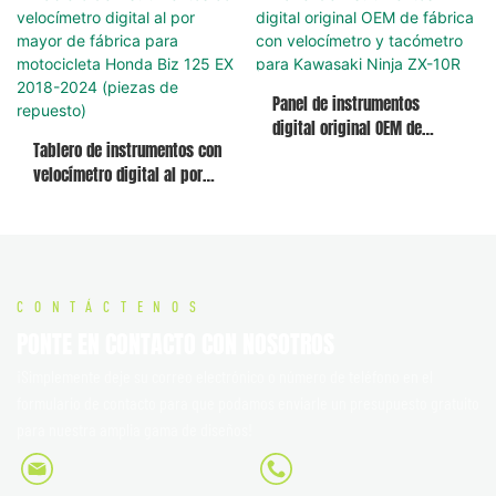
colores cambiantes,
originales para el panel de
instrumento universal para
instrumentos de la
motocicleta
motocicleta.
Panel de instrumentos
digital original OEM de
Tablero de instrumentos con
fábrica con velocímetro y
velocímetro digital al por
tacómetro para Kawasaki
mayor de fábrica para
Ninja ZX-10R
motocicleta Honda Biz 125 EX
2018-2024 (piezas de
repuesto)
CONTÁCTENOS
PONTE EN CONTACTO CON NOSOTROS
¡Simplemente deje su correo electrónico o número de teléfono en el
formulario de contacto para que podamos enviarle un presupuesto gratuito
para nuestra amplia gama de diseños!