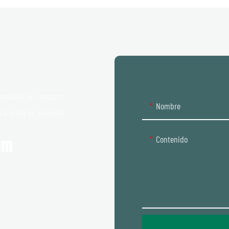
rmulario de contacto
Nombre
lia gama de diseños!
Contenido
om