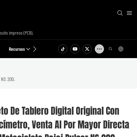
cuito impreso (PCB).
Recursos
Contacto
r NS 200.
o De Tablero Digital Original Con
címetro, Venta Al Por Mayor Directa