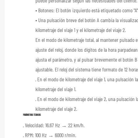
puede personalizar según las necesidades del cliente.
• Botones: El botón izquierdo está etiquetado como "A"
• Una pulsación breve del botón A cambia la visualizaci
kilometraje del viaje 1 y el kilometraje del viaje 2.
En el modo de kilometraje total, al mantener pulsado 
ajuste del reloj, donde los dígitos de la hora parpadea
ajusta el parámetro, y al pulsar brevemente el botón 
ajustable. El reloj del sistema tiene formato de 12 hora
· En el modo de kilometraje del viaje 1, una pulsación l
kilometraje del viaje 1.
· En el modo de kilometraje del viaje 2, una pulsación l
kilometraje del viaje 2.
PARÁMETROS TÉCNICOS
· Velocidad: 16,67 Hz → 22 km/h.
· RPM: 100 Hz → 6000 r/min.