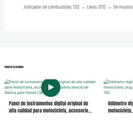
· Indicador de combustible: 13Ω → Lleno, 87Ω → Se muestra
PRODUCTOS RELACIONADOS
Panel de instrumentos digital original de
Odómetro dig
alta calidad para motocicleta, accesorio
motocicleta,
de repuesto directo de fábrica para Honda
V2 150
CBF125.