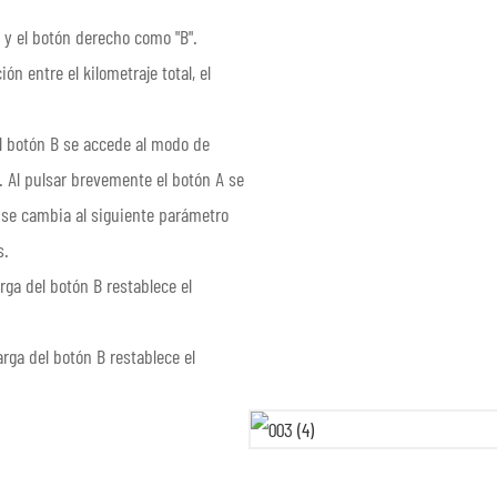
 y el botón derecho como "B".
ón entre el kilometraje total, el
el botón B se accede al modo de
n. Al pulsar brevemente el botón A se
B se cambia al siguiente parámetro
s.
arga del botón B restablece el
arga del botón B restablece el