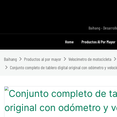
Baihang - Desarroll
Home
Productos Al Por Mayor
Baihang
Productos al por mayor
Velocímetro de motocicleta
Conjunto completo de tablero digital original con odómetro y velocí