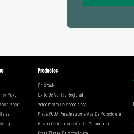
es
Productos
En Stock
 Por Mayor
Éxito De Ventas Regional
sonalizado
Velocímetro De Motocicleta
itales
Placa PCBA Para Instrumentos De Motocicleta
ihang
Piezas De Instrumentos De Motocicleta
Otras Piezas De Motocicleta