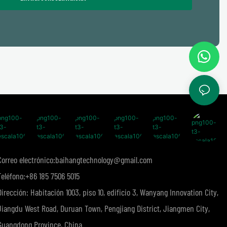
Correo electrónico:
baihangtechnology@gmail.com
Teléfono:
+86 185 7506 5015
Dirección: Habitación 1003, piso 10, edificio 3, Wanyang Innovation City,
Jiangdu West Road, Duruan Town, Pengjiang District, Jiangmen City,
Guangdong Province, China