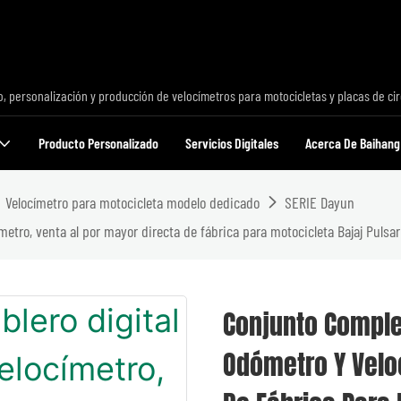
o, personalización y producción de velocímetros para motocicletas y placas de cir
Producto Personalizado
Servicios Digitales
Acerca De Baihang
Velocímetro para motocicleta modelo dedicado
SERIE Dayun
metro, venta al por mayor directa de fábrica para motocicleta Bajaj Pulsa
Conjunto Complet
Odómetro Y Velo