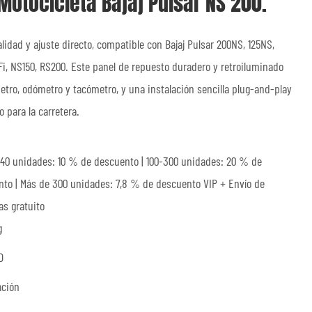
Motocicleta Bajaj Pulsar NS 200.
lidad y ajuste directo, compatible con Bajaj Pulsar 200NS, 125NS,
i, NS150, RS200. Este panel de repuesto duradero y retroiluminado
metro, odómetro y tacómetro, y una instalación sencilla plug-and-play
o para la carretera.
40 unidades: 10 % de descuento | 100-300 unidades: 20 % de
to | Más de 300 unidades: 7,8 % de descuento VIP + Envío de
s gratuito
g
D
ación