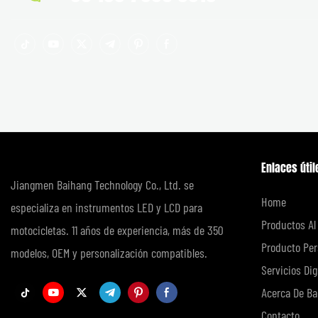
Enlaces útil
Jiangmen Baihang Technology Co., Ltd. se
Home
especializa en instrumentos LED y LCD para
Productos Al
motocicletas. 11 años de experiencia, más de 350
Producto Per
modelos, OEM y personalización compatibles.
Servicios Dig
Acerca De Ba
Contacto