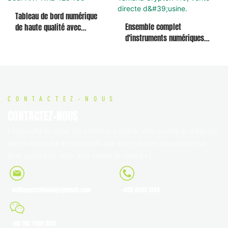
Tableau de bord numérique
Ensemble complet
de haute qualité avec
d'instruments numériques
compte-tours et compteur
d'origine (compteur
de vitesse intégrés,
kilométrique et compteur de
accessoires vendus
vitesse) pour Yamaha
directement par le fabricant
Crypton 110, vente directe
pour AKT NKD 125 150
d'usine.
CONTACTEZ-NOUS
CONTACTEZ-NOUS
Il vous suffit de laisser votre adresse e-mail ou votre numéro de téléphone
dans le formulaire de contact afin que nous puissions vous envoyer un
devis gratuit pour notre large gamme de modèles !
baihangtechnology@gmail.com
+853 6243 1343
+86 185 7506 5015