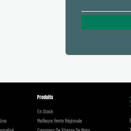
Produits
En Stock
Gros
Meilleure Vente Régionale
onnalisé
Compteur De Vitesse De Moto