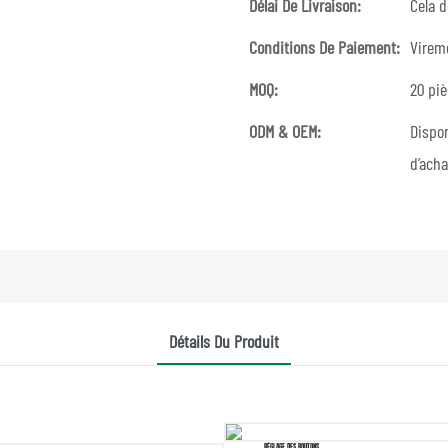
Délai De Livraison:
Cela d
Conditions De Paiement:
Virem
MOQ:
20 pi
ODM & OEM:
Dispon
d’acha
Détails Du Produit
RÉGLAGE DES BOUTONS