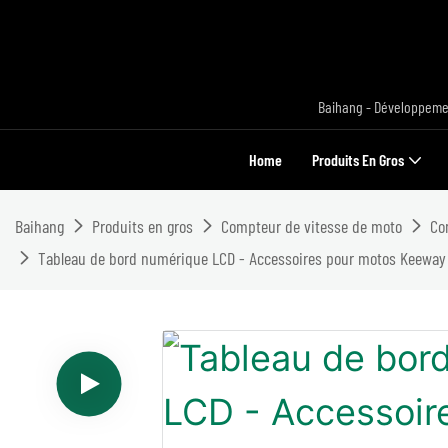
Baihang - Développemen
Home
Produits En Gros
Baihang
Produits en gros
Compteur de vitesse de moto
Co
Tableau de bord numérique LCD - Accessoires pour motos Keeway 