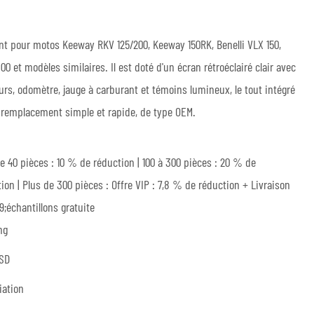
t pour motos Keeway RKV 125/200, Keeway 150RK, Benelli VLX 150,
 et modèles similaires. Il est doté d'un écran rétroéclairé clair avec
rs, odomètre, jauge à carburant et témoins lumineux, le tout intégré
 remplacement simple et rapide, de type OEM.
e 40 pièces : 10 % de réduction | 100 à 300 pièces : 20 % de
ion | Plus de 300 pièces : Offre VIP : 7,8 % de réduction + Livraison
;échantillons gratuite
ng
SD
iation