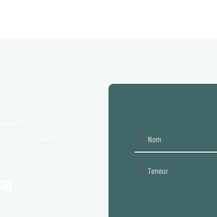
prêtes à l'emploi
hone dans le formulaire
ur notre large gamme de
Nom
Teneur
om