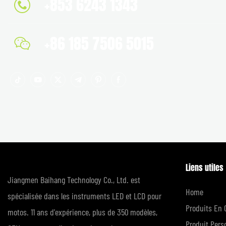
+853 6243 1343
+86 185 7506 5015
Liens utiles
Jiangmen Baihang Technology Co., Ltd. est
Home
spécialisée dans les instruments LED et LCD pour
Produits En 
motos. 11 ans d'expérience, plus de 350 modèles,
Produit Pers