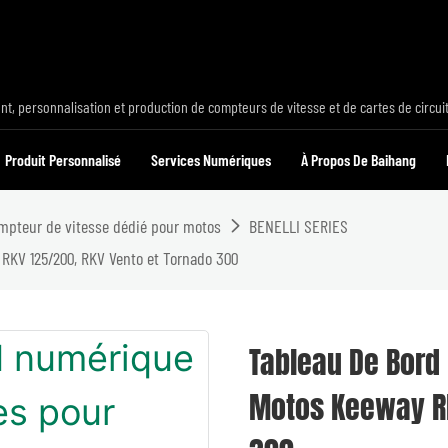
t, personnalisation et production de compteurs de vitesse et de cartes de circui
Produit Personnalisé
Services Numériques
À Propos De Baihang
mpteur de vitesse dédié pour motos
BENELLI SERIES
RKV 125/200, RKV Vento et Tornado 300
Tableau De Bord
Motos Keeway RK