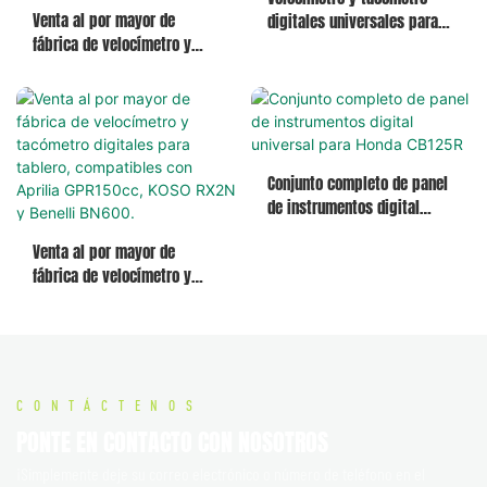
Venta al por mayor de
digitales universales para
fábrica de velocímetro y
tablero de instrumentos de
tacómetro digital universal
motocicletas de 150 cc,
para tablero de
venta al por mayor de
instrumentos para Rusi
fábrica.
KRY200, Honda CRF150
CRF250
Conjunto completo de panel
de instrumentos digital
universal para Honda CB125R
Venta al por mayor de
fábrica de velocímetro y
tacómetro digitales para
tablero, compatibles con
Aprilia GPR150cc, KOSO RX2N
y Benelli BN600.
CONTÁCTENOS
PONTE EN CONTACTO CON NOSOTROS
¡Simplemente deje su correo electrónico o número de teléfono en el