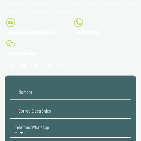
formulario de contacto para que podamos enviarle un presupuesto gratuito
para nuestra amplia gama de diseños!
baihangtechnology@gmail.com
+853 6243 1343
+86 185 7506 5015
Nombre
Correo Electrónico
Teléfono/WhatsApp
+1