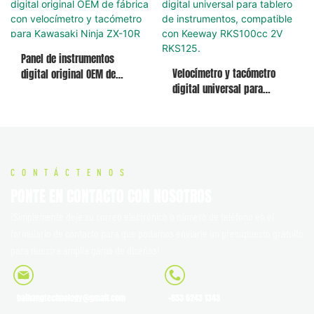
originales para el panel de
repuesto)
instrumentos de la
motocicleta.
Panel de instrumentos
Velocímetro y tacómetro
digital original OEM de
digital universal para
fábrica con velocímetro y
tablero de instrumentos,
tacómetro para Kawasaki
compatible con Keeway
Ninja ZX-10R
RKS100cc 2V RKS125.
CONTÁCTENOS
PONTE EN CONTACTO CON NOSOTROS
¡Simplemente deje su correo electrónico o número de teléfono en el
formulario de contacto para que podamos enviarle un presupuesto gratuito
para nuestra amplia gama de diseños!
baihangtechnology@gmail.com
+853 6243 1343