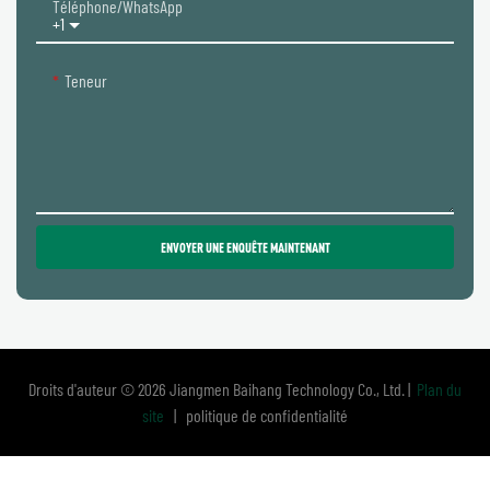
Téléphone/WhatsApp
+1
Teneur
ENVOYER UNE ENQUÊTE MAINTENANT
Droits d'auteur © 2026
Jiangmen Baihang Technology Co., Ltd.
|
Plan du
site
|
politique de confidentialité