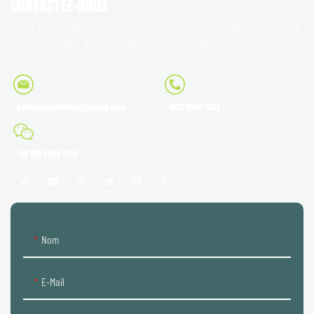
CONTACTEZ-NOUS
Il vous suffit de laisser votre adresse e-mail ou votre numéro de téléphone
dans le formulaire de contact afin que nous puissions vous envoyer un
devis gratuit pour notre large gamme de modèles !
baihangtechnology@gmail.com
+853 6243 1343
+86 185 7506 5015
Nom
E-Mail